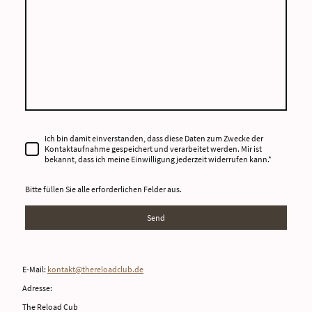
Ich bin damit einverstanden, dass diese Daten zum Zwecke der
Kontaktaufnahme gespeichert und verarbeitet werden. Mir ist
bekannt, dass ich meine Einwilligung jederzeit widerrufen kann.
*
Bitte füllen Sie alle erforderlichen Felder aus.
Send
E-Mail:
kontakt@thereloadclub.de
Adresse:
The Reload Cub